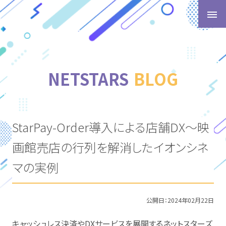
t
o
g
g
l
NETSTARS
BLOG
e
n
a
v
StarPay-Order導入による店舗DX～映
i
g
画館売店の行列を解消したイオンシネ
a
t
マの実例
i
o
n
公開日：
2024年02月22日
キャッシュレス決済やDXサービスを展開するネットスターズ