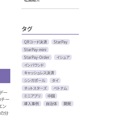
タグ
QRコード決済
StarPay
StarPay-mini
StarPay-Order
イシュア
インバウンド
キャッシュレス決済
シンガポール
タイ
ネットスターズ
ベトナム
デー
ミニアプリ
中国
のチー
導入事例
自治体
開発
エン
れの分