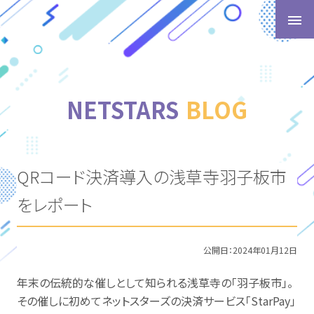
t
o
g
g
l
NETSTARS
BLOG
e
n
a
v
QRコード決済導入の浅草寺羽子板市
i
g
をレポート
a
t
i
公開日：
2024年01月12日
o
n
年末の伝統的な催しとして知られる浅草寺の「羽子板市」。
その催しに初めてネットスターズの決済サービス「StarPay」