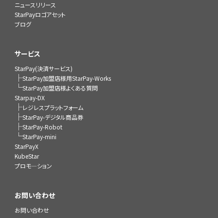
ニュースリリース
StarPayロゴアセット
ブログ
サービス
StarPay(決済サービス)
├
StarPay加盟店様用StarPay-Works
└
StarPay加盟店様よくある質問
Starpay-DX
├
レジレスプラットフォーム
├
StarPay-デジタル商品券
├
StarPay-Robot
└
StarPay-mini
StarPayX
KubeStar
プロモ―ション
お問い合わせ
お問い合わせ