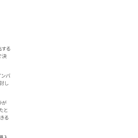
出する
で決
インバ
討し
ラが
たと
きる
導入