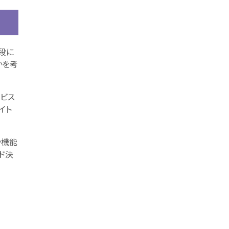
段に
かを考
ービス
イト
や機能
ド決