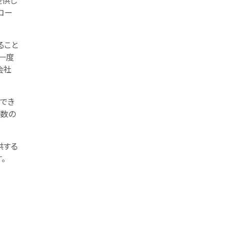
提供し
コー
ること
一度
会社
でき
複数の
供する
。