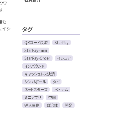
クワ
す。
理も
、イシ
タグ
QRコード決済
StarPay
StarPay-mini
StarPay-Order
イシュア
インバウンド
キャッシュレス決済
シンガポール
タイ
ネットスターズ
ベトナム
ミニアプリ
中国
導入事例
自治体
開発