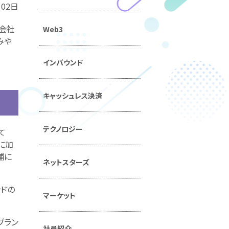
月02日
行会社
Web3
みや
インバウンド
キャッシュレス決済
テクノロジー
て
らに加
舗に
ネットスターズ
ンドの
マーケット
ブラン
社員紹介