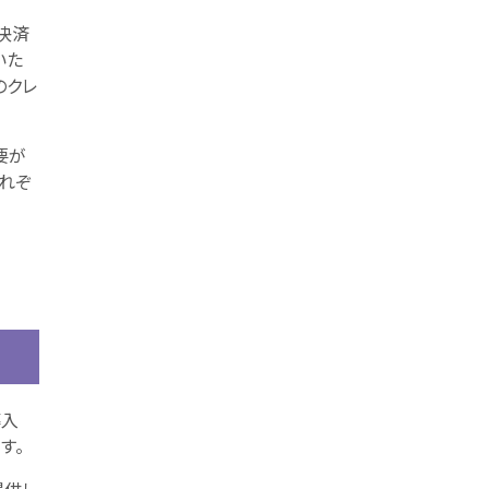
決済
いた
のクレ
要が
れぞ
導入
す。