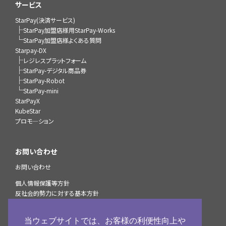
サービス
StarPay(決済サービス)
├
StarPay加盟店様用StarPay-Works
└
StarPay加盟店様よくある質問
Starpay-DX
├
レジレスプラットフォーム
├
StarPay-デジタル商品券
├
StarPay-Robot
└
StarPay-mini
StarPayX
KubeStar
プロモ―ション
お問い合わせ
お問い合わせ
個人情報保護等方針
反社会的勢力に対する基本方針
StarPayマルチ決済サービスプライバシーポリシー
個人情報の取扱いについて
当ウェブサイトでは、お客様の利便性向上や
加盟店様へのお知らせ