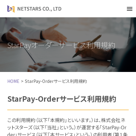
t
o
g
g
l
StarPayオーダーサービス利用規約
e
n
a
v
i
HOME
StarPay-Orderサービス利用規約
g
a
t
StarPay-Order
サービス利用規約
i
o
n
この利用規約（以下「本規約」といいます。）は、株式会社ネ
ットスターズ（以下「当社」という。）が運営する「StarPay-Or
der」サービス（以下「本サービス」という。）の利用者（第１条