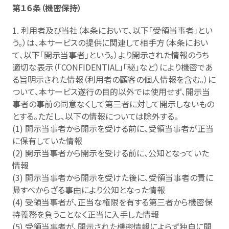
第１６条（機密保持）
1. 利用者及び当社（本条において、以下「受領当事者」とい
う。）は、本サービスの提供に関連して相手方（本条におい
て、以下「開示当事者」という。）より開示された情報のうち
適切な表示（「CONFIDENTIAL」「秘」など）により機密であ
る旨明示された情報（利用者の顧客の個人情報を含む。）に
ついて、本サービス遂行の目的以外では使用せず、開示当
事者の事前の同意なくして第三者に対して開示しないもの
とする。ただし、以下の情報については除外する。
(1) 開示当事者から開示を受ける前に、受領当事者が正当
に保有していた情報
(2) 開示当事者から開示を受ける前に、公知となっていた
情報
(3) 開示当事者から開示を受けた後に、受領当事者の責に
帰すべからざる事由により公知となった情報
(4) 受領当事者が、正当な権限を有する第三者から機密保
持義務を負うことなく正当に入手した情報
(5) 受領当事者が、開示された機密情報によらず独自に開