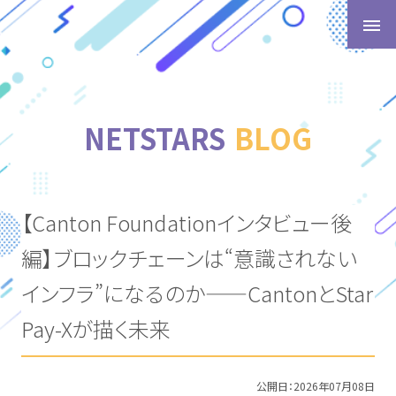
t
o
g
g
l
NETSTARS
BLOG
e
n
a
v
【Canton Foundationインタビュー後
i
g
編】ブロックチェーンは“意識されない
a
t
インフラ”になるのか——CantonとStar
i
Pay-Xが描く未来
o
n
公開日：
2026年07月08日