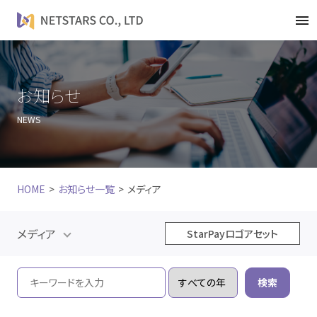
t
o
g
g
l
お知らせ
e
NEWS
n
a
v
i
HOME
お知らせ一覧
メディア
g
a
t
メディア
StarPayロゴアセット
i
o
n