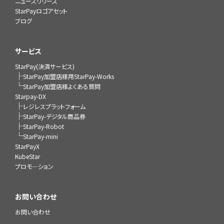
ニュースリリース
StarPayロゴアセット
ブログ
サービス
StarPay(決済サービス)
├
StarPay加盟店様用StarPay-Works
└
StarPay加盟店様よくある質問
Starpay-DX
├
レジレスプラットフォーム
├
StarPay-デジタル商品券
├
StarPay-Robot
└
StarPay-mini
StarPayX
KubeStar
プロモ―ション
お問い合わせ
お問い合わせ