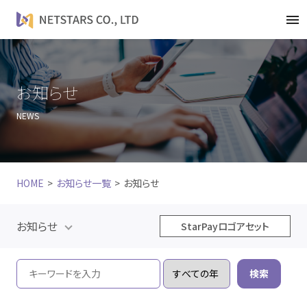
t
o
g
g
l
お知らせ
e
NEWS
n
a
v
i
HOME
お知らせ一覧
お知らせ
g
a
t
お知らせ
StarPayロゴアセット
i
o
n