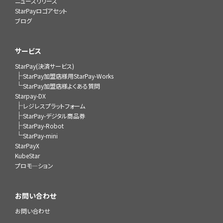
ニュースリリース
StarPayロゴアセット
ブログ
サービス
StarPay(決済サービス)
├
StarPay加盟店様用StarPay-Works
└
StarPay加盟店様よくある質問
Starpay-DX
├
レジレスプラットフォーム
├
StarPay-デジタル商品券
├
StarPay-Robot
└
StarPay-mini
StarPayX
KubeStar
プロモ―ション
お問い合わせ
お問い合わせ