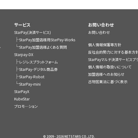
サービス
お問い合わせ
StarPay(決済サービス)
お問い合わせ
├
StarPay加盟店様用StarPay-Works
個人情報保護等方針
└
ト
StarPay加盟店様よくある質問
反社会的勢力に対する基本方
Starpay-DX
StarPayマルチ決済サービス
├
レジレスプラットフォーム
個人情報の取扱いについて
├
StarPay-デジタル商品券
加盟店様へのお知らせ
├
StarPay-Robot
古物営業法に基づく表示
└
StarPay-mini
StarPayX
KubeStar
プロモ―ション
© 2009 - 2026 NETSTARS CO.,LTD.