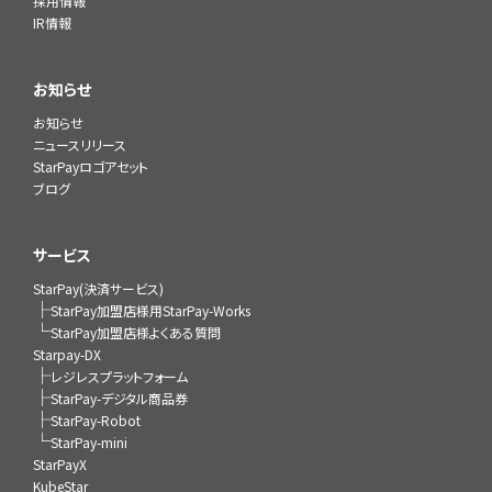
採用情報
IR情報
お知らせ
お知らせ
ニュースリリース
StarPayロゴアセット
ブログ
サービス
StarPay(決済サービス)
├
StarPay加盟店様用StarPay-Works
└
StarPay加盟店様よくある質問
Starpay-DX
├
レジレスプラットフォーム
├
StarPay-デジタル商品券
├
StarPay-Robot
└
StarPay-mini
StarPayX
KubeStar