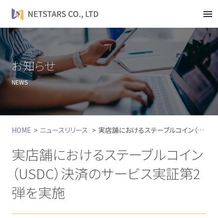
t
o
g
g
l
お知らせ
e
NEWS
n
a
v
i
HOME
ニュースリリース
実店舗におけるステーブルコイン（USDC）決済のサービス実証第2弾を実施
g
a
実店舗におけるステーブルコイン
t
i
（USDC）決済のサービス実証第2
o
弾を実施
n