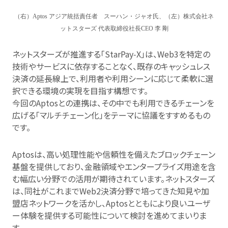
（右）
Aptos
アジア統括責任者 スーハン・ジャオ氏、
（左）株式会社ネ
ットスターズ 代表取締役社長
CEO
李 剛
ネットスターズが推進する「StarPay‑X」は、Web3を特定の
技術やサービスに依存することなく、既存のキャッシュレス
決済の延長線上で、利用者や利用シーンに応じて柔軟に選
択できる環境の実現を目指す構想です。
今回のAptosとの連携は、その中でも利用できるチェーンを
広げる「マルチチェーン化」をテーマに協議をすすめるもの
です。
Aptosは、高い処理性能や信頼性を備えたブロックチェーン
基盤を提供しており、金融領域やエンタープライズ用途を含
む幅広い分野での活用が期待されています。ネットスターズ
は、同社がこれまでWeb2決済分野で培ってきた知見や加
盟店ネットワークを活かし、Aptosとともにより良いユーザ
ー体験を提供する可能性について検討を進めてまいりま
す。