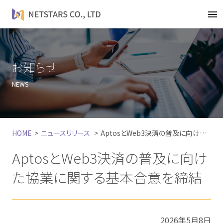
t
o
g
g
l
お知らせ
e
NEWS
n
a
v
i
HOME
ニュースリリース
AptosとWeb3決済の普及に向けた協業に関する基本合意を締結
g
a
AptosとWeb3決済の普及に向け
t
i
た協業に関する基本合意を締結
o
n
2026年5月8日