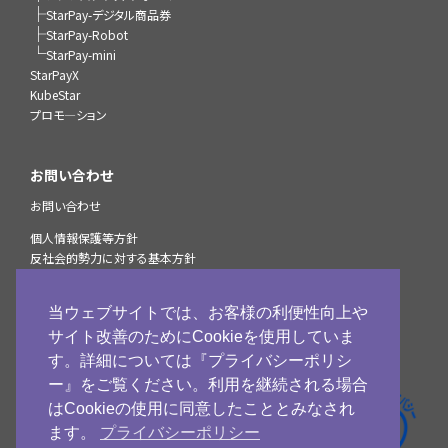
├
StarPay-デジタル商品券
├
StarPay-Robot
└
StarPay-mini
StarPayX
KubeStar
プロモ―ション
お問い合わせ
お問い合わせ
個人情報保護等方針
反社会的勢力に対する基本方針
StarPayマルチ決済サービスプライバシーポリシー
個人情報の取扱いについて
当ウェブサイトでは、お客様の利便性向上や
加盟店様へのお知らせ
サイト改善のためにCookieを使用していま
古物営業法に基づく表示
す。詳細については『プライバシーポリシ
ー』をご覧ください。利用を継続される場合
ネットスターズ
はCookieの使用に同意したこととみなされ
公式Facebook
ます。
プライバシーポリシー
ネットスターズ