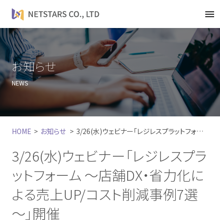
t
o
g
g
l
お知らせ
e
NEWS
n
a
v
i
HOME
お知らせ
3/26(水)ウェビナー「レジレスプラットフォーム ～店舗DX・省力化による売上UP/コスト削減事例7選～」開催
g
a
3/26(水)ウェビナー「レジレスプラ
t
i
ットフォーム ～店舗DX・省力化に
o
よる売上UP/コスト削減事例7選
n
～」開催