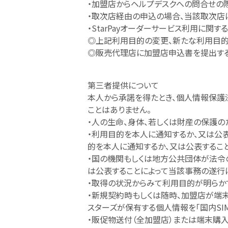
・加盟店からヘルプデスクへの問合せの
・取次店経由の申込の場合、当該取次店
・StarPayオーダーサービス利用に関
◎上記利用目的の変更、新たな利用目的
◎販売代理店に加盟店申込書を提出す
第三者提供について
本人から承諾を得たとき、個人情報保護
ことはありません。
・人の生命、身体、若しくは財産の保護
・利用目的を本人に通知するか、又は公
的を本人に通知するか、又は公表するこ
・国の機関もしくは地方公共団体が法令
は公表することによって当該事務の遂行
・取得の状況からみて利用目的が明らか
・新規契約時もしくは随時、加盟店が端末
スターズが保有する個人情報を「国内SI
・販促物送付（全加盟店）または端末購