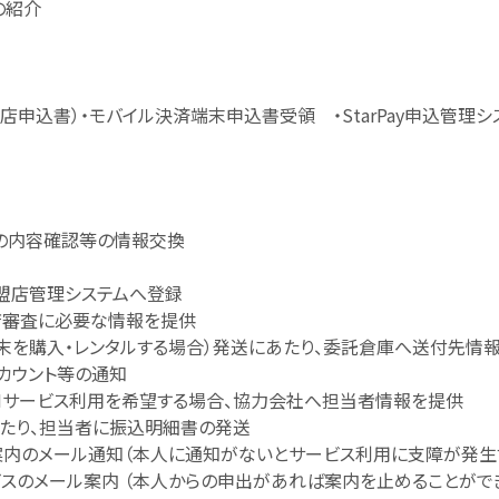
の紹介
加盟店申込書）・モバイル決済端末申込書受領 ・StarPay申込管
の内容確認等の情報交換
盟店管理システムへ登録
店審査に必要な情報を提供
端末を購入・レンタルする場合）発送にあたり、委託倉庫へ送付先情
カウント等の通知
IMサービス利用を希望する場合、協力会社へ担当者情報を提供
たり、担当者に振込明細書の発送
要な案内のメール通知（本人に通知がないとサービス利用に支障が発生
ービスのメール案内 （本人からの申出があれば案内を止めることがで