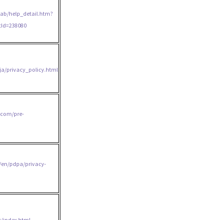
/lab/help_detail.htm?
tId=238080
a/privacy_policy.html
.com/pre-
/en/pdpa/privacy-
s/index.html