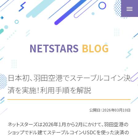
t
o
g
g
l
NETSTARS
BLOG
e
n
a
v
日本初、羽田空港でステーブルコイン決
i
g
済を実施！利用手順を解説
a
t
i
公開日：
2026年03月10日
o
n
ネットスターズは2026年1月から2月にかけて、羽田空港の
ショップでドル建てステーブルコインUSDCを使った決済の