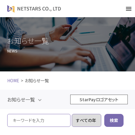
t
o
g
g
l
お知らせ一覧
e
NEWS
n
a
v
i
HOME
お知らせ一覧
g
a
t
お知らせ一覧
StarPayロゴアセット
i
o
n