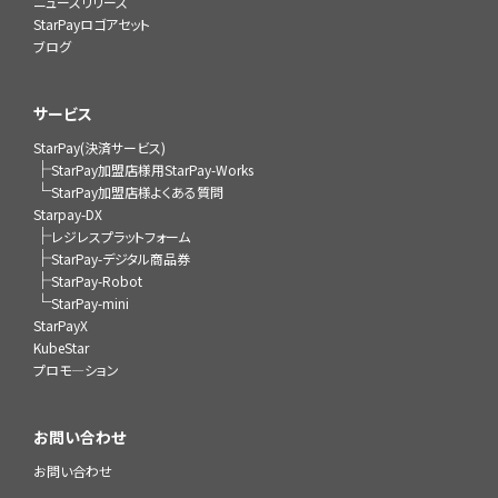
ニュースリリース
StarPayロゴアセット
ブログ
サービス
StarPay(決済サービス)
├
StarPay加盟店様用StarPay-Works
└
StarPay加盟店様よくある質問
Starpay-DX
├
レジレスプラットフォーム
├
StarPay-デジタル商品券
├
StarPay-Robot
└
StarPay-mini
StarPayX
KubeStar
プロモ―ション
お問い合わせ
お問い合わせ