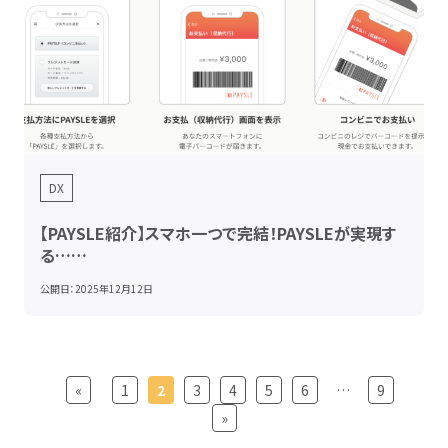
DX
【PAYSLE紹介】スマホ一つで完結！PAYSLEが実現す
る……
公開日：
2025年12月12日
«
1
2
3
4
5
6
…
9
»