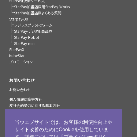
StarPay(決済サービス)
├
StarPay加盟店様用StarPay-Works
└
StarPay加盟店様よくある質問
Starpay-DX
├
レジレスプラットフォーム
├
StarPay-デジタル商品券
├
StarPay-Robot
└
StarPay-mini
StarPayX
KubeStar
プロモ―ション
お問い合わせ
お問い合わせ
個人情報保護等方針
反社会的勢力に対する基本方針
StarPayマルチ決済サービスプライバシーポリシー
個人情報の取扱いについて
当ウェブサイトでは、お客様の利便性向上や
加盟店様へのお知らせ
サイト改善のためにCookieを使用していま
古物営業法に基づく表示
す。詳細については『プライバシーポリシ