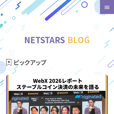
t
o
g
g
l
NETSTARS
BLOG
e
n
a
v
ピックアップ
i
g
a
t
i
o
n